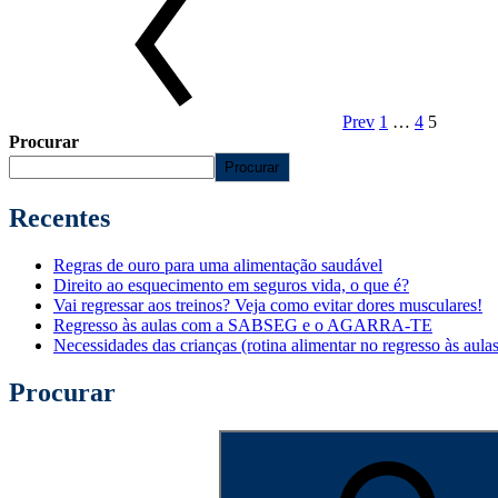
Prev
1
…
4
5
Procurar
Procurar
Recentes
Regras de ouro para uma alimentação saudável
Direito ao esquecimento em seguros vida, o que é?
Vai regressar aos treinos? Veja como evitar dores musculares!
Regresso às aulas com a SABSEG e o AGARRA-TE
Necessidades das crianças (rotina alimentar no regresso às aulas
Procurar