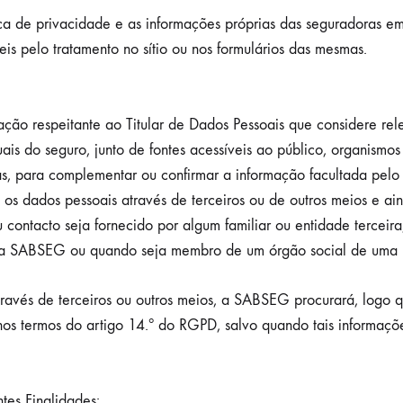
ica de privacidade e as informações próprias das seguradoras e
s pelo tratamento no sítio ou nos formulários das mesmas.
o respeitante ao Titular de Dados Pessoais que considere rele
is do seguro, junto de fontes acessíveis ao público, organismos 
as, para complementar ou confirmar a informação facultada pelo 
 os dados pessoais através de terceiros ou de outros meios e a
contacto seja fornecido por algum familiar ou entidade terceir
 da SABSEG ou quando seja membro de um órgão social de uma p
vés de terceiros ou outros meios, a SABSEG procurará, logo que 
 nos termos do artigo 14.º do RGPD, salvo quando tais informaçõ
tes Finalidades: