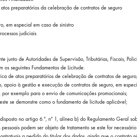
s atos preparatórios da celebração de contratos de seguro
o, em especial em caso de sinistro
cessos judiciais
nto de Autoridades de Supervisão, Tributárias, Fiscais, Policia
 os seguintes Fundamentos de Licitude:
ca de atos preparatórios de celebração de contratos de seguro, 
, apoio à gestão e execução de contratos de seguro, em especia
to, por exemplo para o envio de comunicações promocionais;
este se demonstre como o fundamento de licitude aplicável;
disposto no artigo 6.º, nº 1, alínea b) do Regulamento Geral s
pessoais podem ser objeto de tratamento se este for necessári
contratuais a pedido do titular dos dados, ainda que o contrato nã