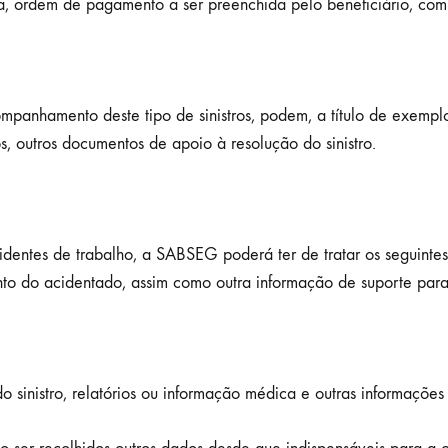
ia, ordem de pagamento a ser preenchida pelo beneficiário, co
nhamento deste tipo de sinistros, podem, a título de exemplo, 
s, outros documentos de apoio à resolução do sinistro.
ntes de trabalho, a SABSEG poderá ter de tratar os seguintes 
nto do acidentado, assim como outra informação de suporte para 
o sinistro, relatórios ou informação médica e outras informações 