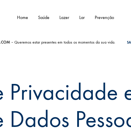
Home
Saúde
Lazer
Lar
Prevenção
G.COM
Queremos estar presentes em todos os momentos da sua vida.
SA
de Privacidade 
e Dados Pessoa