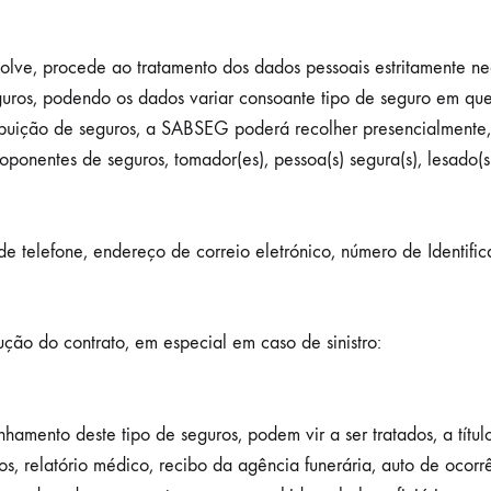
ve, procede ao tratamento dos dados pessoais estritamente nece
uros, podendo os dados variar consoante tipo de seguro em que
ibuição de seguros, a SABSEG poderá recolher presencialmente, po
roponentes de seguros, tomador(es), pessoa(s) segura(s), lesado(s)
de telefone, endereço de correio eletrónico, número de Identifi
ção do contrato, em especial em caso de sinistro:
nto deste tipo de seguros, podem vir a ser tratados, a título
ros, relatório médico, recibo da agência funerária, auto de ocorr