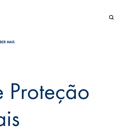
BER MAIS
e Proteção
is