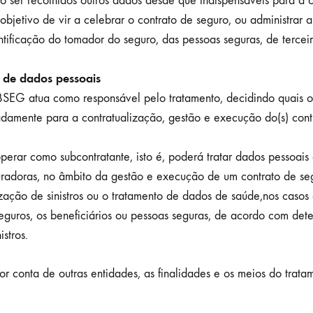
ão ser recolhidos outros dados desde que indispensáveis para a 
etivo de vir a celebrar o contrato de seguro, ou administrar a a
dentificação do tomador do seguro, das pessoas seguras, de tercei
 de dados pessoais
SEG atua como responsável pelo tratamento, decidindo quais os
amente para a contratualização, gestão e execução do(s) contrat
ar como subcontratante, isto é, poderá tratar dados pessoais 
doras, no âmbito da gestão e execução de um contrato de segur
ação de sinistros ou o tratamento de dados de saúde,nos casos 
seguros, os beneficiários ou pessoas seguras, de acordo com det
stros.
 conta de outras entidades, as finalidades e os meios do trata