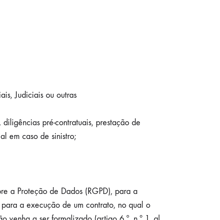
is, Judiciais ou outras
diligências pré-contratuais, prestação de
l em caso de sinistro;
obre a Proteção de Dados (RGPD), para a
o para a execução de um contrato, no qual o
o venha a ser formalizado (artigo 6.º, n.º 1, al.