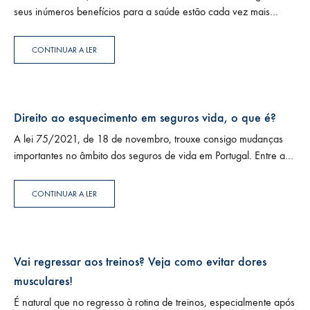
seus inúmeros benefícios para a saúde estão cada vez mais
comprovados. Mas será que ter hábitos alimentares saudáveis…
CONTINUAR A LER
Direito ao esquecimento em seguros vida, o que é?
A lei 75/2021, de 18 de novembro, trouxe consigo mudanças
importantes no âmbito dos seguros de vida em Portugal. Entre as
suas disposições, destaca-se o direito ao esquecimento, um
conceito…
CONTINUAR A LER
Vai regressar aos treinos? Veja como evitar dores
musculares!
É natural que no regresso à rotina de treinos, especialmente após